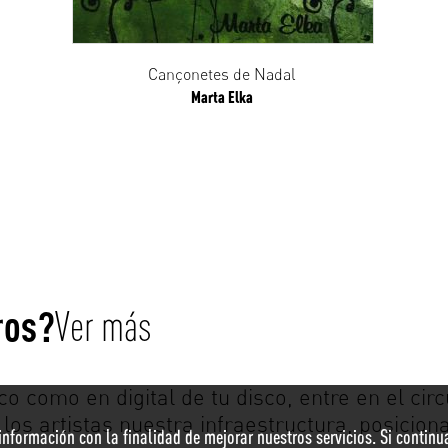
Cançonetes de Nadal
Marta Elka
ros?
Ver más
co como en digital de tu disco, entre en el circ
 los artistas nuestra infraestructura, posicion
r información con la finalidad de mejorar nuestros servicios. Si conti