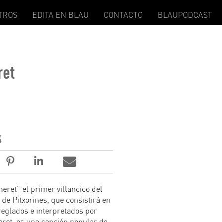
TROS
EDITA EN BLAU
CONTACTO
BLAUPODCAST
ret
4
neret” el primer villancico del
 de Pitxorines, que consistirá en
reglados e interpretados por
neret, es una canción popular de