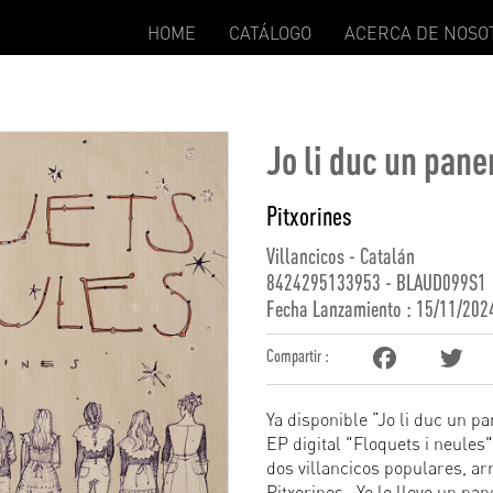
HOME
CATÁLOGO
ACERCA DE NOSO
Jo li duc un pane
Pitxorines
Villancicos - Catalán
8424295133953 - BLAUD099S1
Fecha Lanzamiento : 15/11/202
Compartir :
Ya disponible “Jo li duc un pa
EP digital "Floquets i neules"
dos villancicos populares, ar
Pitxorines. Yo le llevo un pa