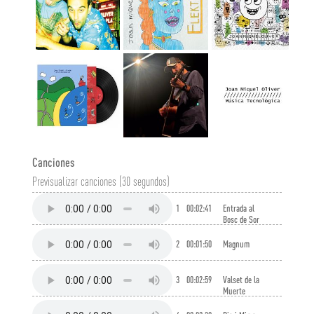
Canciones
Previsualizar canciones (30 segundos)
1
00:02:41
Entrada al
Bosc de Sor
Tomasseta
2
00:01:50
Magnum
3
00:02:59
Valset de la
Muerte