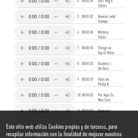
4
00:02:39
Dia i Mig a
l'Antic
Egipte
5
00:01:52
Aleatori amb
Trampa
6
00:02:48
Mistery
Safari
7
00:05:10
Things on
Top of Other
Things
8
00:01:32
Ocellets i
Un Ovni
9
00:03:10
Valis de
Philip K.
Dick
10
00:04:52
Per Aqui És
Mes Curt
11
00:01:53
Pageseta
Este sitio web utiliza Cookies propias y de terceros, para
12
00:01:58
Tothom
Content
recopilar información con la finalidad de mejorar nuestros