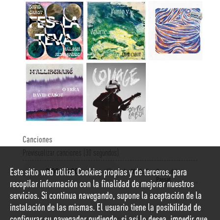
Canciones
Previsualizar canciones (30 segundos)
Este sitio web utiliza Cookies propias y de terceros, para
1
00:03:25
Coses del
Passat
recopilar información con la finalidad de mejorar nuestros
servicios. Si continua navegando, supone la aceptación de la
instalación de las mismas. El usuario tiene la posibilidad de
configurar su navegador pudiendo, si así lo desea, impedir que