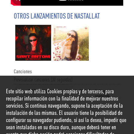
OTROS LANZAMIENTOS DE NASTALLAT
Canciones
Previsualizar canciones (30 segundos)
Este sitio web utiliza Cookies propias y de terceros, para
1
00:05:15
Bullanguera
enamorada
recopilar información con la finalidad de mejorar nuestros
servicios. Si continua navegando, supone la aceptación de la
instalación de las mismas. El usuario tiene la posibilidad de
configurar su navegador pudiendo, si así lo desea, impedir que
sean instaladas en su disco duro, aunque deberá tener en