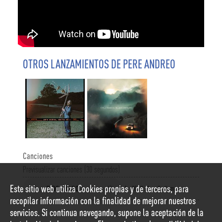
OTROS LANZAMIENTOS DE PERE ANDREO
Canciones
Previsualizar canciones (30 segundos)
Este sitio web utiliza Cookies propias y de terceros, para
1
00:02:51
Sa llampuga
recopilar información con la finalidad de mejorar nuestros
servicios. Si continua navegando, supone la aceptación de la