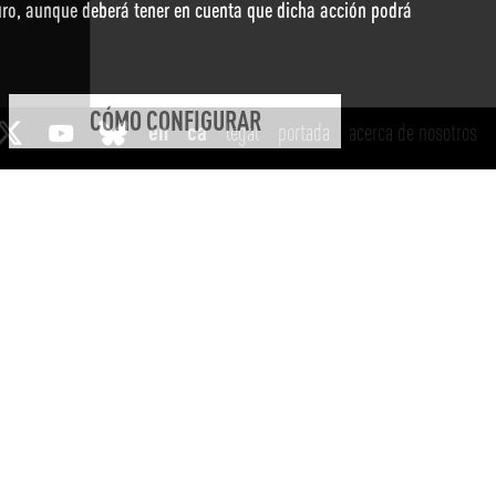
duro, aunque deberá tener en cuenta que dicha acción podrá
CÓMO CONFIGURAR
legal
portada
acerca de nosotros