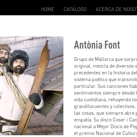
HOME
CATÁLOGO
ACERCA DE NOSO
Antònia Font
Grupo de Mallorca que sorpr
original, mezcla de diversos e
precedentes en la historia de
sistema poético que transmi
particular. Sus canciones ha
sentimientos siempre desde 
vida cuotidiana, rehuyendo to
grandilocuentes y colectivos.
las cosas, que siempre abre p
empatía. Su disco Coser i Can
nacional a Mejor Disco de Po
el premio Nacional de Cultura