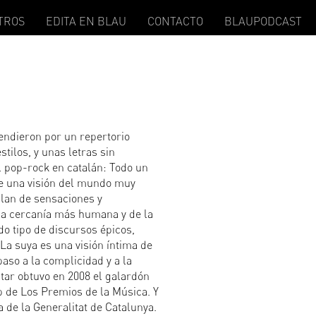
TROS
EDITA EN BLAU
CONTACTO
BLAUPODCAST
endieron por un repertorio
stilos, y unas letras sin
l pop-rock en catalán: Todo un
te una visión del mundo muy
blan de sensaciones y
la cercanía más humana y de la
do tipo de discursos épicos,
 La suya es una visión íntima de
aso a la complicidad y a la
tar obtuvo en 2008 el galardón
p de Los Premios de la Música. Y
 de la Generalitat de Catalunya.